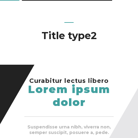
Title type2
Curabitur lectus libero
Lorem ipsum
dolor
Suspendisse urna nibh, viverra non,
semper suscipit, posuere a, pede.