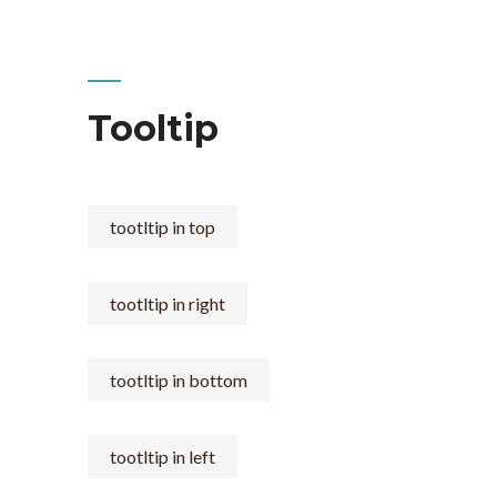
Tooltip
tootltip in top
tootltip in right
tootltip in bottom
tootltip in left