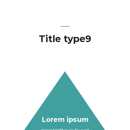
Title type9
Lorem ipsum
at
young night
music day event