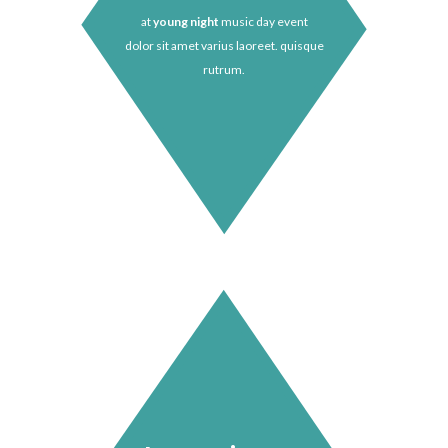
at
young night
music day event
dolor sit amet varius laoreet. quisque
rutrum.