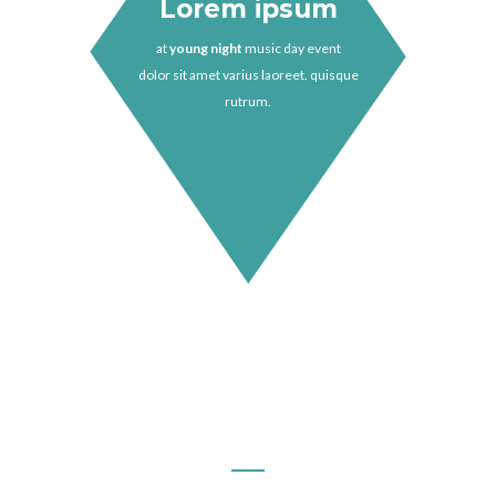
Lorem ipsum
at
young night
music day event
dolor sit amet varius laoreet. quisque
rutrum.