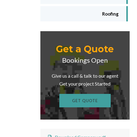
Roofing
Get a Quote
Bookings Open
Give us a call & talk to our agent
Get your project Started
GET QUOTE