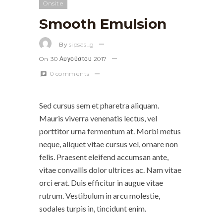
Onsite
Smooth Emulsion
By
sipsas_g
On
30 Αυγούστου 2017
0 comments
Sed cursus sem et pharetra aliquam.
Mauris viverra venenatis lectus, vel
porttitor urna fermentum at. Morbi metus
neque, aliquet vitae cursus vel, ornare non
felis. Praesent eleifend accumsan ante,
vitae convallis dolor ultrices ac. Nam vitae
orci erat. Duis efficitur in augue vitae
rutrum. Vestibulum in arcu molestie,
sodales turpis in, tincidunt enim.