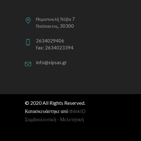
Θεμιστοκλή Νόβα 7
Ναύπακτος, 30300
2634029406
fax: 2634023394
info@sipsas.gr
© 2020 All Rights Reserved.
Κατασκευάστηκε από
thinkID
Συμβουλευτική - Μελετητική